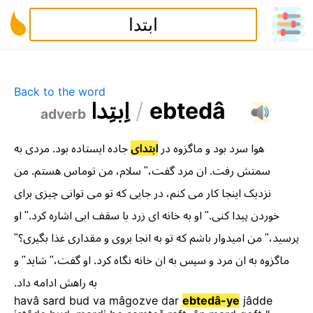
Back to the word
ا
ب
ت
د
ا
/
e
b
t
e
d
â
adverb
به
مردی
.
بود
ایستاده
جاده
ابتدای
در
ماگزوه
و
بود
سرد
هوا
من
.
هستم
توماس
من
،
سلام
،"
گفت
مرد
ان
.
رفت
سمتش
برای
چیزی
توانی
می
تو
که
جایی
در
،
کنم
می
کار
اینجا
نزدیک
او
."
کرد
اشاره
ابی
سقف
با
زرد
ای
خانه
به
او
."
کنی
پیدا
خوردن
؟"
بگیری
غذا
مقداری
و
بروی
انجا
به
تو
که
باشم
امیدوار
من
،"
پرسید
و
"
شاید
،"
گفت
او
.
کرد
نگاه
خانه
ان
به
سپس
و
مرد
ان
به
ماگزوه
.
داد
ادامه
راهش
به
havâ
sard
bud
va
mâgozve
dar
ebtedâ-ye
jâdde