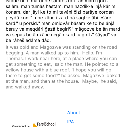
istâde
bud
.
mardi
be
samteš
raft
.
ân
mard
goft
،"
salâm
،
man
tumâs
hastam
.
man
nazdik-e
injâ
kâr
mi
konam
،
dar
jâyi
ke
to
mi
tavâni
čizi
barâye
xordan
peydâ
koni
."
u
be
xâne
i
zard
bâ
saqf-e
âbi
ešâre
kard
."
u
porsid
،"
man
omidvâr
bâšam
ke
to
be
ânjâ
beruy
va
meqdâri
ğazâ
begiri
؟"
mâgozve
be
ân
mard
va
sepas
be
ân
xâne
negâh
kard
.
u
goft
،"
šâyad
"
va
be
râheš
edâme
dâd
.
It was cold and Magozwe was standing on the road
begging. A man walked up to him. "Hello, I'm
Thomas. I work near here, at a place where you can
get something to eat," said the man. He pointed to a
yellow house with a blue roof. "I hope you will go
there to get some food?" he asked. Magozwe looked
at the man, and then at the house. "Maybe," he said,
and walked away.
About
IPA
Powered by