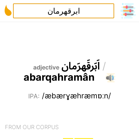
ا
ب
ر
ق
ه
ر
م
ا
ن
/
adjective
a
b
a
r
q
a
h
r
a
m
â
n
/æbærɣæhræmɒːn/
IPA
:
FROM OUR CORPUS