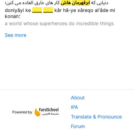
دنیایی
که
ابرقهرمان
هاش
کار
های
خارق
العاده
می
کنن
؛
doniyâyi
ke
____
____
kâr
hâ-ye
xâreqo
al'âde
mi
konan
؛
a world whose superheroes do incredible things
See more
About
IPA
Powered by
Translate & Pronounce
Forum