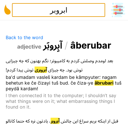
Back to the word
ا
ب
ر
و
ب
ر
/
â
b
e
r
u
b
a
r
adjective
بعد
اومدم
وصلش
کردم
به
کامپیوتر
؛
نگم
بهتون
که
چه
چیزایی
!
کردم
پیدا
توش
آبروبری
چیزای
چه
.
بود
توش
ba'd
umadam
vasleš
kardam
be
kâmpyuter
؛
nagam
behetun
ke
če
čizayi
tuš
bud
.
če
čiza-ye
âbrubari
tuš
peydâ
kardam
!
I then connected it to the computer; I shouldn’t say
what things were on it; what embarrassing things I
found on it.
کانالو
حتما
که
نره
یادتون
،
آبروبر
چالش
این
سراغ
بریم
اینکه
از
قبل