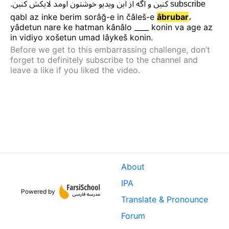
.
کنین
لایکش
اومد
خوشتون
ویدیو
این
از
اگه
و
کنین
subscribe
qabl
az
inke
berim
sorâğ-e
in
čâleš-e
âbrubar
،
yâdetun
nare
ke
hatman
kânâlo
____
konin
va
age
az
in
vidiyo
xošetun
umad
lâykeš
konin
.
Before we get to this embarrassing challenge, don’t
forget to definitely subscribe to the channel and
leave a like if you liked the video.
About
IPA
Powered by
Translate & Pronounce
Forum