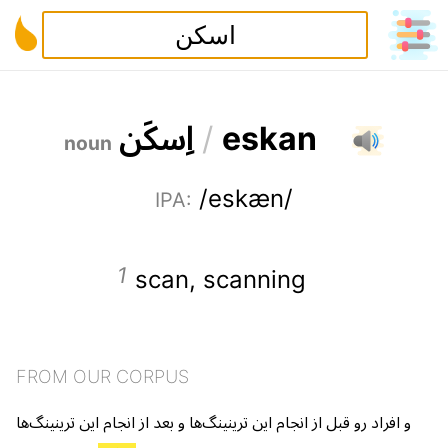
ا
س
ک
ن
/
e
s
k
a
n
noun
/eskæn/
IPA
:
scan
,
scanning
FROM OUR CORPUS
و
افراد
رو
قبل
از
انجام
این
ترینینگ‌ها
و
بعد
از
انجام
این
ترینینگ‌ها