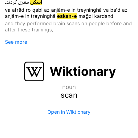
.
کردند
مغزی
اسکن
va
afrâd
ro
qabl
az
anjâm-e
in
treyninghâ
va
ba'd
az
anjâm-e
in
treyninghâ
eskan-e
mağzi
kardand
.
and they performed brain scans on people before and
after these trainings,
See more
Wiktionary
noun
scan
Open in Wiktionary