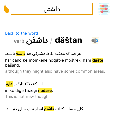
Back to the word
د
ا
ش
ت
ن
/
d
â
š
t
a
n
verb
.
باشند
داشته
هم
مشترکی
نقاط
ممکنه
که
چند
هر
har
čand
ke
momkene
noqât-e
moštreki
ham
dâšte
bâšand
.
although they might also have some common areas.
.
نداره
تازگی
دیگه
که
این
in
ke
dige
tâzegi
nadâre
.
This is not new though.
.
شد
دیر
خیلی
،
بدم
انجام
داشتم
کتاب
حساب
کلی