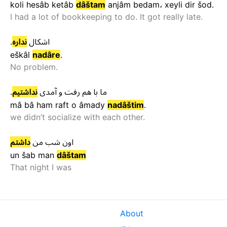
koli
hesâb
ketâb
dâštam
anjâm
bedam
،
xeyli
dir
šod
.
I had a lot of bookkeeping to do. It got really late.
.
نداره
اشکال
eškâl
nadâre
.
No problem.
.
نداشتیم
آمدی
و
رفت
هم
با
ما
mâ
bâ
ham
raft
o
âmady
nadâštim
.
we didn’t socialize with each other.
اون
شب
من
داشتم
un
šab
man
dâštam
That night I was
About