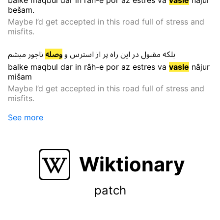
balke
maqbul
dar
in
râh-e
por
az
estres
va
vasle
nâjur
bešam
.
Maybe I’d get accepted in this road full of stress and
misfits.
بلکه
مقبول
در
این
راه
پر
از
استرس
و
وصله
ناجور
میشم
balke
maqbul
dar
in
râh-e
por
az
estres
va
vasle
nâjur
mišam
Maybe I’d get accepted in this road full of stress and
misfits.
See more
Wiktionary
patch