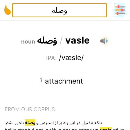
و
ص
ل
ه
/
v
a
s
l
e
noun
/væsle/
IPA
:
attachment
FROM OUR CORPUS
.
بشم
ناجور
وصله
و
استرس
از
پر
راه
این
در
مقبول
بلکه